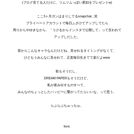
(ブログ見てる人だけに、ツムツムっぽい変顔をプレゼントw)
ここ3ヶ月ガンはまりしてるsnapchat...笑
プライベートアカウントで毎日ふざけてアップしてたら
周りからやゆきなから、「うけるからインスタで公開して」って言われて
アップしだした。
昔からこんなキャラなんだけどね、見せれるタイミングがなくて、
けどもうみんなに見せれて、正直毎日生きてて楽だよwww
歌もそうだし、
DREAM PAPERもそうだけど、
私が産み出すものすべて、
みんなのちょっとしたハッピーに繋がってたらいいな。って思う。
らぶらぶちゅっちゅ。
love.