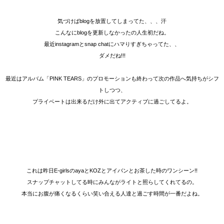
気づけばblogを放置してしまってた、、、汗
こんなにblogを更新しなかったの人生初だね。
最近instagramとsnap chatにハマりすぎちゃってた、、
ダメだね!!!
最近はアルバム「PINK TEARS」のプロモーションも終わって次の作品へ気持ちがシフ
トしつつ、
プライベートは出来るだけ外に出てアクティブに過ごしてるよ。
これは昨日E-girlsのayaとKOZとアイバンとお茶した時のワンシーン!!
スナップチャットしてる時にみんながライトと照らしてくれてるの。
本当にお腹が痛くなるくらい笑い合える人達と過ごす時間が一番だよね。