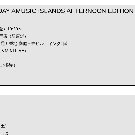
DAY AMUSIC ISLANDS AFTERNOON EDITI
金）19:30〜
」神戸店（新店舗）
通五番地 商船三井ビルディング1階
MINI LIVE）
をご招待！
（土）
くしま