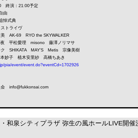
0 終演：21:00予定
席自由
追悼式典
ストライヴ
K-69 RYO the SKYWALKER
夜 平松愛理 misono 藤澤ノリマサ
SHIKATA MAY’S Metis 宗像美樹
J 橋本妙子 植木安里紗 高橋ちあき
ia.jp/pia/event/event.do?eventCd=1702926
fo@fukkonsai.com
阪・和泉シティプラザ 弥生の風ホールLIVE開催