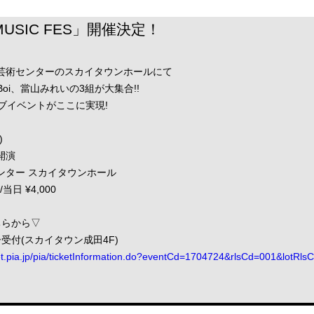
A MUSIC FES」開催決定！
文化芸術センターのスカイタウンホールにて
y Boi、當山みれいの3組が大集合!!
ブイベントがここに実現!
)
 開演
ンター スカイタウンホール
当日 ¥4,000
ちらから▽
受付(スカイタウン成田4F)
cket.pia.jp/pia/ticketInformation.do?eventCd=1704724&rlsCd=001&lotRls