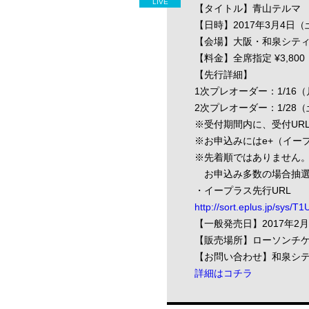
LIVE
【タイトル】青山テルマ
【日時】2017年3月4日（土）1
【会場】大阪・和泉シティ
【料金】全席指定 ¥3,80
【先行詳細】
1次プレオーダー：1/16（月）
2次プレオーダー：1/28（土）
※受付期間内に、受付UR
※お申込みにはe+（イー
※先着順ではありません
お申込み多数の場合抽選
・イープラス先行URL
http://sort.eplus.jp/s
【一般発売日】2017年2
【販売場所】ローソンチ
【お問い合わせ】和泉シティプ
詳細はコチラ