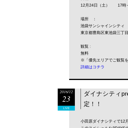
12月24日（土） 17時
場所 ：
池袋サンシャインシティ
東京都豊島区東池袋三丁目
観覧 :
無料
※「優先エリアでご観覧を
詳細はコチラ
2016/12
ダイナシティpre
23
定！！
LIVE
小田原ダイナシティで12月2