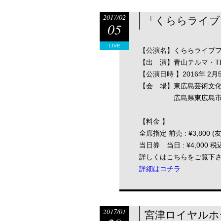
2017/02
「くららライブ
05
LIVE
【公演名】くららライブ
【出 演】青山テルマ・TEE
【公演日時 】2016年 2月5日(
【会 場】東広島芸術文化
広島県東広島市西条
【料金 】
全席指定 前売 : ¥3,800 (
当日券 当日 : ¥4,000 税
詳しくはこちらをご覧下
詳細はコチラ
2017/01
宮津ロイヤルホテル