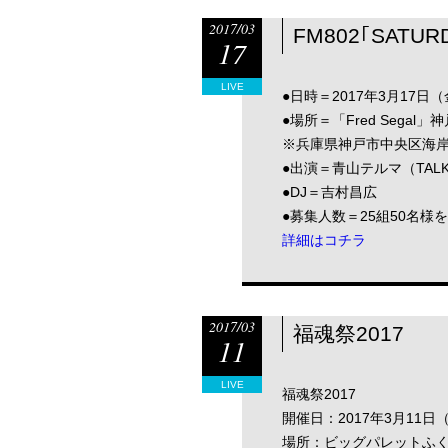
2017/03
FM802｢SATUR
17
LIVE
●日時＝2017年3月17日（
●場所＝「Fred Segal
※兵庫県神戸市中央区海岸
●出演＝青山テルマ（TALK＆
●DJ＝吉村昌広
●募集人数＝25組50名様
詳細はコチラ
2017/03
福魂祭2017
11
LIVE
福魂祭2017
開催日：2017年3月11日
場所：ビッグパレットふ