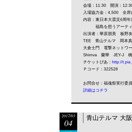
会場：11:30 開演：12:3
入場協力金：4,500 全
内容：東日本大震災6周年
福島を想うアーティ
出演者：華原朋美 板野友美 A
TEE 青山テルマ 岡本真
大倉士門 電撃ネットワーク 
Shimva 蘭華 JEY-
チケットぴあ：
http://t.p
Ｐコード：322528
お問合せ：福魂祭実行委員会 in
詳細はコチラ
2017/03
青山テルマ 大
04