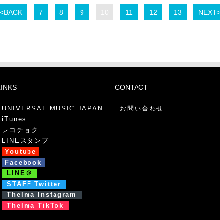
<<BACK
7
8
9
10
11
12
13
NEXT>
LINKS
CONTACT
UNIVERSAL MUSIC JAPAN
お問い合わせ
iTunes
レコチョク
LINEスタンプ
Youtube
Facebook
LINE＠
STAFF Twitter
Thelma Instagram
Thelma TikTok