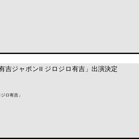
」
BS 「有吉ジャポンII ジロジロ有吉」出演決定
ジロジロ有吉」