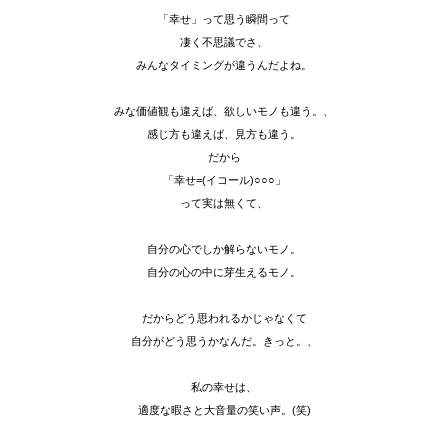
「幸せ」って思う瞬間って
凄く不思議でさ、
みんなタイミングが違うんだよね。
みな価値観も違えば、欲しいモノも違う。、
感じ方も違えば、見方も違う。
だから
「幸せ=(イコール)○○○」
って実は無くて、
自分の心でしか解らないモノ。
自分の心の中に芽生えるモノ。
だからどう思われるかじゃなくて
自分がどう思うかなんだ。きっと。、
私の幸せは、
適度な暇さと大音量の笑い声。(笑)